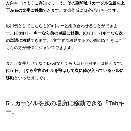
方向キーはよくご存知でしょう。
その刻印通りカーソル位置を上
下左右の文字に移動
できます。文書作成には必須のキーです。
応用例としてこちらも[Ctrl]キーと組み合わせることができま
す。
[Ctrl]+[←]キーなら前の単語に移動、[Ctrl]+[→]キーなら次
の単語に移動
できます。1文字ずつ移動するのが面倒なときはこ
ちらの方が軽快にジャンプできます。
また、文字だけでなくExcelなどでも[Ctrl]+方向キーは使えます。
[Ctrl]+[←]なら空白のセルを飛ばして次に値が入っているセルに
移動
といった風にです。
5．カーソルを次の場所に移動できる「Tabキ
ー」