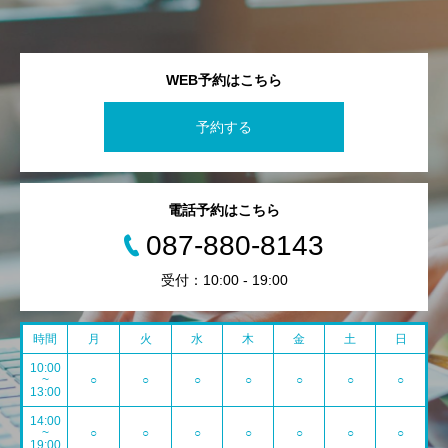
WEB予約はこちら
予約する
電話予約はこちら
087-880-8143
受付：10:00 - 19:00
時間
月
火
水
木
金
土
日
10:00
~
○
○
○
○
○
○
○
13:00
14:00
~
○
○
○
○
○
○
○
19:00