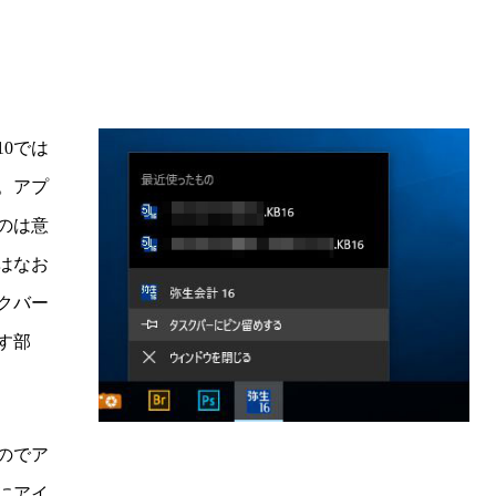
10では
。アプ
のは意
はなお
クバー
す部
のでア
にアイ