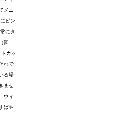
てメニ
ーにピン
は常にタ
（図
ートカッ
それで
いる場
きませ
、ウィ
すばや