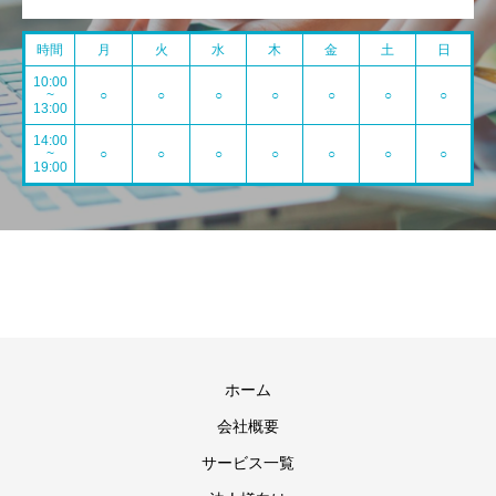
時間
月
火
水
木
金
土
日
10:00
~
○
○
○
○
○
○
○
13:00
14:00
~
○
○
○
○
○
○
○
19:00
ホーム
会社概要
サービス一覧