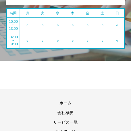
時間
月
火
水
木
金
土
日
10:00
~
○
○
○
○
○
○
○
13:00
14:00
~
○
○
○
○
○
○
○
19:00
ホーム
会社概要
サービス一覧