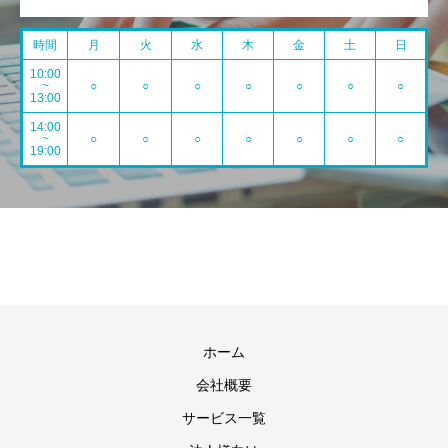
時間
月
火
水
木
金
土
日
10:00
~
○
○
○
○
○
○
○
13:00
14:00
~
○
○
○
○
○
○
○
19:00
ホーム
会社概要
サービス一覧