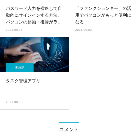
パスワード入力を省略して自
「ファンクションキー」の活
動的にサインインする方法。
用でパソコンがもっと便利に
パソコンの起動・復帰がラク
なる
に！
2021.09.04
2021.09.03
未分類
タスク管理アプリ
2021.09.05
コメント