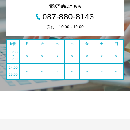
電話予約はこちら
087-880-8143
受付：10:00 - 19:00
時間
月
火
水
木
金
土
日
10:00
~
○
○
○
○
○
○
○
13:00
14:00
~
○
○
○
○
○
○
○
19:00