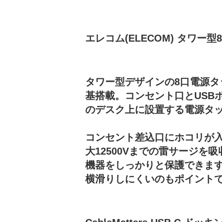
エレコム(ELECOM) タワー型8口
タワー型デザインの8口電源タッ
基搭載。コンセント口とUSB
のデスク上に設置する電源タ
コンセント差込口にホコリが
大12500Vまでの雷サージ
機器をしっかりと保護できま
横滑りしにくいのもポイント