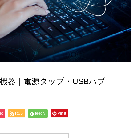
機器｜電源タップ・USBハブ
et
RSS
feedly
Pin it