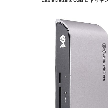
CableMatters USB C 