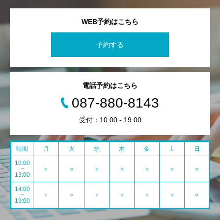
WEB予約はこちら
予約する
電話予約はこちら
087-880-8143
受付：10:00 - 19:00
時間
月
火
水
木
金
土
日
10:00
~
○
○
○
○
○
○
○
13:00
14:00
~
○
○
○
○
○
○
○
19:00