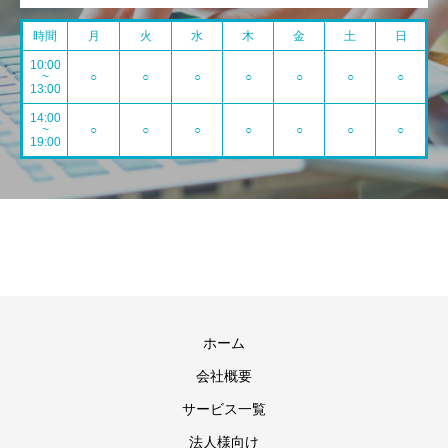
時間
月
火
水
木
金
土
日
10:00
~
○
○
○
○
○
○
○
13:00
14:00
~
○
○
○
○
○
○
○
19:00
ホーム
会社概要
サービス一覧
法人様向け