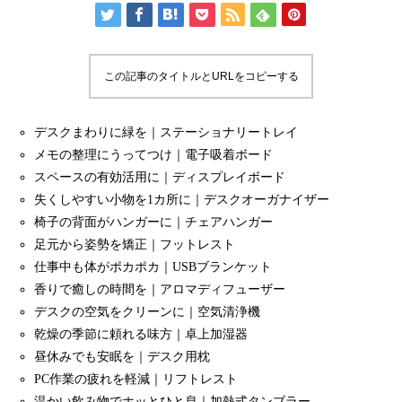
この記事のタイトルとURLをコピーする
デスクまわりに緑を｜ステーショナリートレイ
メモの整理にうってつけ｜電子吸着ボード
スペースの有効活用に｜ディスプレイボード
失くしやすい小物を1カ所に｜デスクオーガナイザー
椅子の背面がハンガーに｜チェアハンガー
足元から姿勢を矯正｜フットレスト
仕事中も体がポカポカ｜USBブランケット
香りで癒しの時間を｜アロマディフューザー
デスクの空気をクリーンに｜空気清浄機
乾燥の季節に頼れる味方｜卓上加湿器
昼休みでも安眠を｜デスク用枕
PC作業の疲れを軽減｜リフトレスト
温かい飲み物でホッとひと息｜加熱式タンブラー