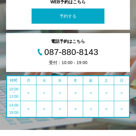
WEB予約はこちら
予約する
電話予約はこちら
087-880-8143
受付：10:00 - 19:00
時間
月
火
水
木
金
土
日
10:00
~
○
○
○
○
○
○
○
13:00
14:00
~
○
○
○
○
○
○
○
19:00