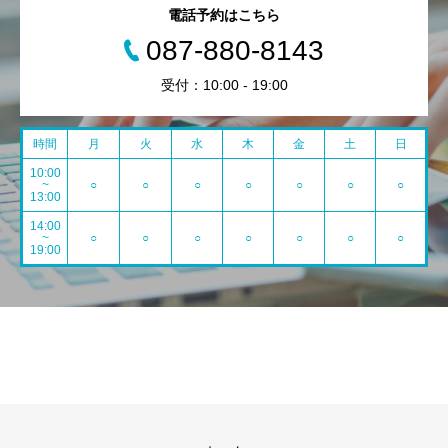
電話予約はこちら
087-880-8143
受付：10:00 - 19:00
時間
月
火
水
木
金
土
日
10:00
~
○
○
○
○
○
○
○
13:00
14:00
~
○
○
○
○
○
○
○
19:00