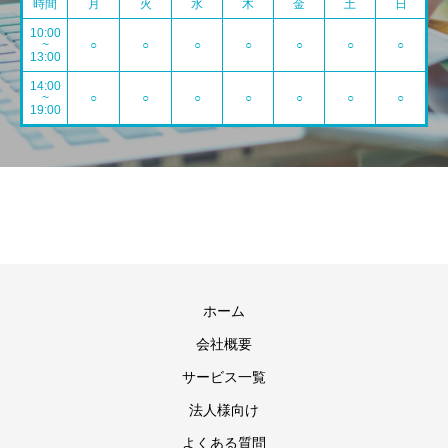
時間
月
火
水
木
金
土
日
10:00
~
○
○
○
○
○
○
○
13:00
14:00
~
○
○
○
○
○
○
○
19:00
ホーム
会社概要
サービス一覧
法人様向け
よくある質問