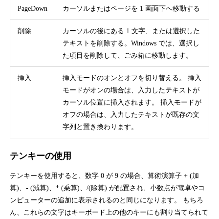
PageDown
カーソルまたはページを 1 画面下へ移動する
削除
カーソルの後にある 1 文字、または選択した
テキストを削除する。Windows では、選択し
た項目を削除して、ごみ箱に移動します。
挿入
挿入モードのオンとオフを切り替える。 挿入
モードがオンの場合は、入力したテキストが
カーソル位置に挿入されます。 挿入モードが
オフの場合は、入力したテキストが既存の文
字列と置き換わります。
テンキーの使用
テンキーを使用すると、数字 0 が 9 の場合、算術演算子 + (加
算)、- (減算)、* (乗算)、/(除算) が配置され、小数点が電卓やコ
ンピューターの追加に表示されるのと同じになります。 もちろ
ん、これらの文字はキーボード上の他のキーにも割り当てられて