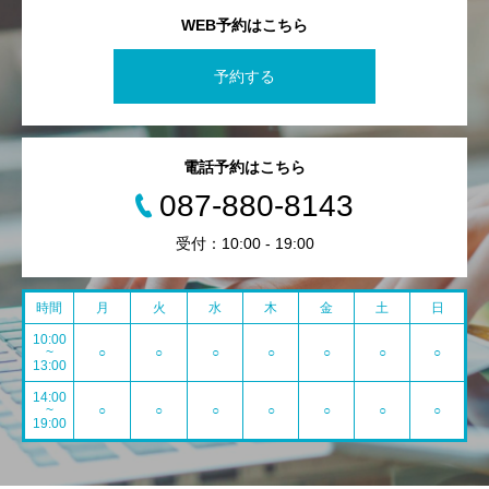
WEB予約はこちら
予約する
電話予約はこちら
087-880-8143
受付：10:00 - 19:00
時間
月
火
水
木
金
土
日
10:00
~
○
○
○
○
○
○
○
13:00
14:00
~
○
○
○
○
○
○
○
19:00